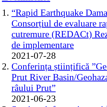
“Rapid Earthquake Dama
Consorțiul de evaluare r
cutremure (REDACt) Rezu
de implementare
2021-07-28
Conferința științifică ”G
Prut River Basin/Geohazar
râului Prut”
2021-06-23