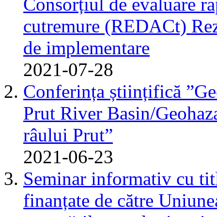
Consorțiul de evaluare r
cutremure (REDACt) Rezu
de implementare
2021-07-28
Conferința științifică ”G
Prut River Basin/Geohazar
râului Prut”
2021-06-23
Seminar informativ cu tit
finanțate de către Uniun