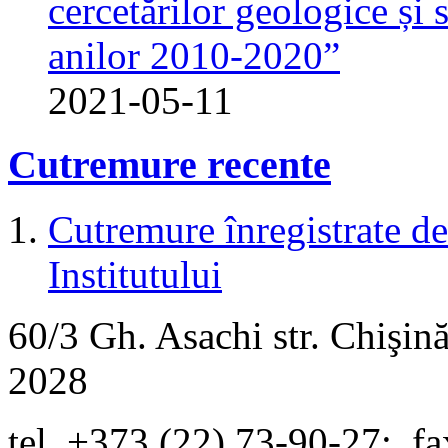
cercetărilor geologice și 
anilor 2010-2020”
2021-05-11
Cutremure recente
Cutremure înregistrate de 
Institutului
60/3 Gh. Asachi
str.
Chişină
2028
tel. +373 (22) 73-90-27
;
fa