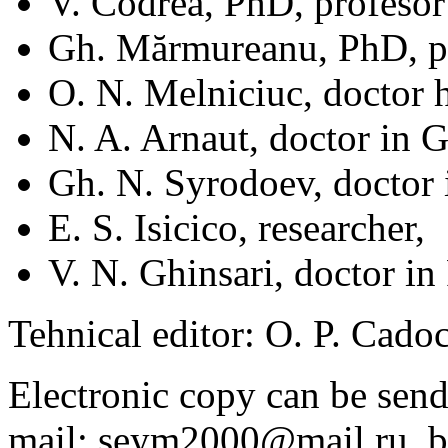
V. Codrea, PhD, profeso
Gh. Mărmureanu, PhD, pr
O. N. Melniciuc, doctor h
N. A. Arnaut, doctor in 
Gh. N. Syrodoev, doctor
E. S. Isicico, researcher,
V. N. Ghinsari, doctor i
Tehnical editor: O. P. Cado
Electronic copy can be send
mail:
seym2000@mail.ru
,
b