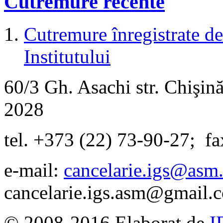
Cutremure recente
Cutremure înregistrate de 
Institutului
60/3 Gh. Asachi
str.
Chişină
2028
tel. +373 (22) 73-90-27
;
fa
e-mail:
cancelarie.igs@asm
cancelarie.igs.asm@gmail.
© 2008-2016 Elaborat de
I