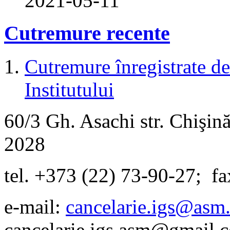
2021-05-11
Cutremure recente
Cutremure înregistrate de 
Institutului
60/3 Gh. Asachi
str.
Chişină
2028
tel. +373 (22) 73-90-27
;
fa
e-mail:
cancelarie.igs@asm
cancelarie.igs.asm@gmail.