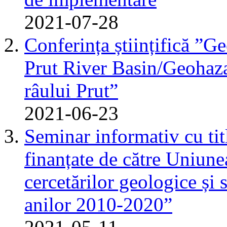
2021-07-28
Conferința științifică ”G
Prut River Basin/Geohazar
râului Prut”
2021-06-23
Seminar informativ cu tit
finanțate de către Uniun
cercetărilor geologice și 
anilor 2010-2020”