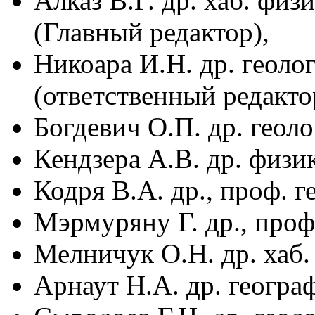
Алказ В.Г. др. хаб. фи
(Главный редактор),
Никоара И.Н. др. геоло
(ответственный редакто
Богдевич О.П. др. геол
Кендзера А.В. др. физи
Кодря В.А. др., проф. г
Мэрмуряну Г. др., проф
Мелничук О.Н. др. хаб.
Арнаут Н.А. др. геогра