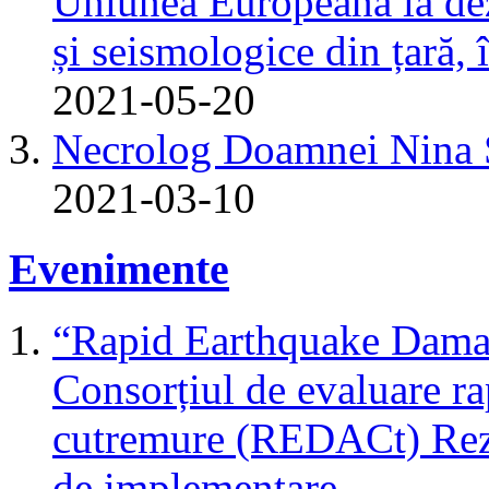
Uniunea Europeană la dez
și seismologice din țară,
2021-05-20
Necrolog Doamnei Nin
2021-03-10
Evenimente
“Rapid Earthquake Dama
Consorțiul de evaluare r
cutremure (REDACt) Rezu
de implementare