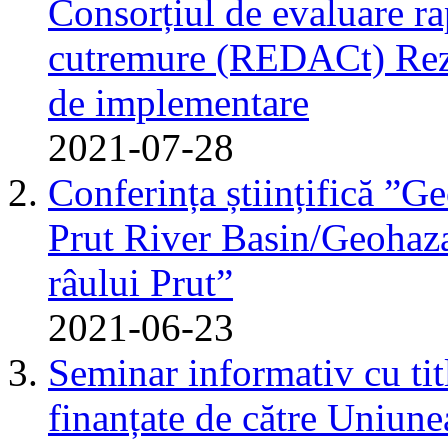
Consorțiul de evaluare r
cutremure (REDACt) Rezu
de implementare
2021-07-28
Conferința științifică ”G
Prut River Basin/Geohazar
râului Prut”
2021-06-23
Seminar informativ cu tit
finanțate de către Uniun