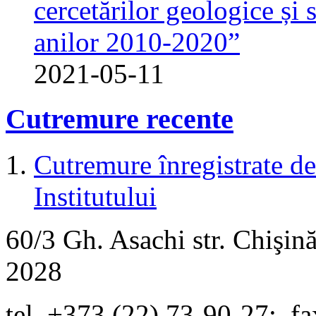
cercetărilor geologice și 
anilor 2010-2020”
2021-05-11
Cutremure recente
Cutremure înregistrate de 
Institutului
60/3 Gh. Asachi
str.
Chişină
2028
tel. +373 (22) 73-90-27
;
fa