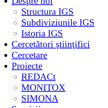
Despre noi
Structura IGS
Subdiviziunile IGS
Istoria IGS
Cercetători ştiinţifici
Cercetare
Proiecte
REDACt
MONITOX
SIMONA