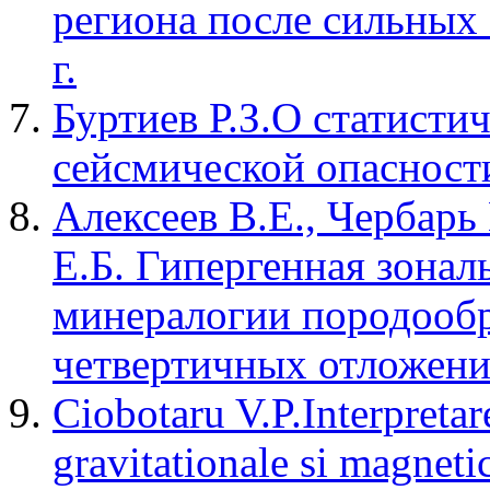
региона после сильных 
г.
Буртиев Р.З.О статисти
сейсмической опасност
Алексеев В.Е., Чербарь
Е.Б. Гипергенная зона
минералогии породооб
четвертичных отложен
Ciobotaru V.P.Interpretar
gravitationale si magneti