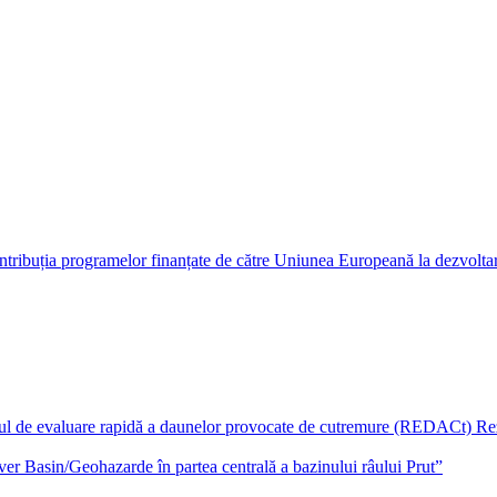
tribuția programelor finanțate de către Uniunea Europeană la dezvoltarea
de evaluare rapidă a daunelor provocate de cutremure (REDACt) Rezu
iver Basin/Geohazarde în partea centrală a bazinului râului Prut”