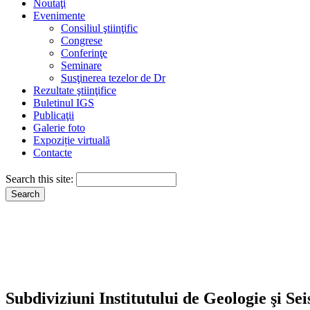
Noutaţi
Evenimente
Consiliul ştiinţific
Congrese
Conferinţe
Seminare
Susţinerea tezelor de Dr
Rezultate ştiinţifice
Buletinul IGS
Publicaţii
Galerie foto
Expoziție virtuală
Contacte
Search this site:
Subdiviziuni Institutului de Geologie şi Se