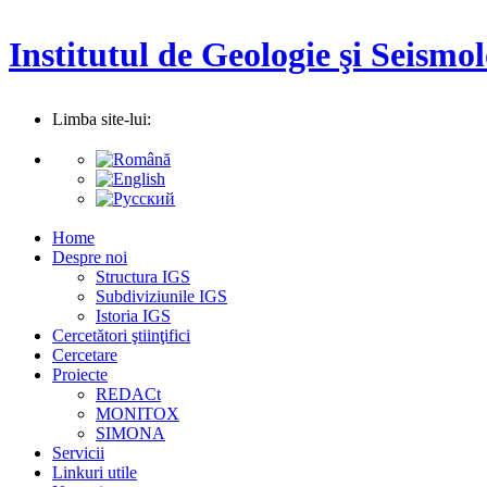
Institutul de Geologie şi Seismol
Limba site-lui:
Home
Despre noi
Structura IGS
Subdiviziunile IGS
Istoria IGS
Cercetători ştiinţifici
Cercetare
Proiecte
REDACt
MONITOX
SIMONA
Servicii
Linkuri utile