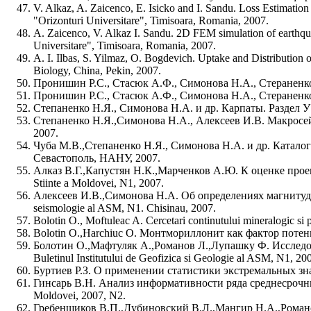
V. Alkaz, A. Zaicenco, E. Isicko and I. Sandu. Loss Estimatio
"Orizonturi Universitare", Timisoara, Romania, 2007.
A. Zaicenco, V. Alkaz I. Sandu. 2D FEM simulation of earthqu
Universitare", Timisoara, Romania, 2007.
A. I. Ilbas, S. Yilmaz, O. Bogdevich. Uptake and Distribution 
Biology, China, Pekin, 2007.
Пронишин Р.С., Стасюк А.Ф., Симонова Н.А., Стераненко
Пронишин Р.С., Стасюк А.Ф., Симонова Н.А., Стераненко
Степаненко Н.Я., Симонова Н.А. и др. Карпаты. Раздел У
Степаненко Н.Я.,Симонова Н.А., Алексеев И.В. Макросей
2007.
Чуба М.В.,Степаненко Н.Я., Симонова Н.А. и др. Катало
Севастополь, НАНУ, 2007.
Aлказ В.Г.,Капустян Н.К.,Марченков А.Ю. К оценке проекти
Stiinte a Moldovei, N1, 2007.
Алексеев И.В.,Симонова Н.А. Об определениях магнитуд зе
seismologie al ASM, N1. Chisinau, 2007.
Bolotin O., Moftuleac A. Cercetari continutului mineralogic si pr
Bolotin O.,Harchiuc O. Монтмориллонит как фактор потенци
Болотин О.,Мафтуляк А.,Романов Л.,Лупашку Ф. Исследо
Buletinul Institutului de Geofizica si Geologie al ASM, N1, 20
Буртиев Р.З. О применении статистики экстремальных значен
Гинсарь В.Н. Анализ информативности ряда среднесрочных пр
Moldovei, 2007, N2.
Гребенщиков В.П.,Дубиновский В.Л.,Мангир Н.А.,Романо