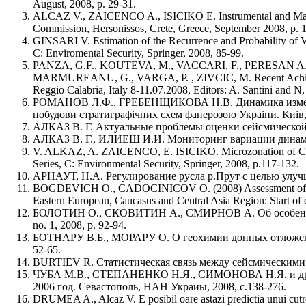
August, 2008, p. 29-31.
ALCAZ V., ZAICENCO A., ISICIKO E. Instrumental and Macrose
Commission, Hersonissos, Crete, Greece, September 2008, p. 
GINSARI V. Estimation of the Recurrence and Probability of 
C: Enviromental Security, Springer, 2008, 85-99.
PANZA, G.F., KOUTEVA, M., VACCARI, F., PERESAN A
MARMUREANU, G., VARGA, P. , ZIVCIC, M. Recent Achievement
Reggio Calabria, Italy 8-11.07.2008, Editors: A. Santini and N
РОМАНОВ Л.Ф., ГРЕБЕНЩИКОВА Н.В. Динамика изменений
побудови стратиграфiчних схем фанерозою Украiни. Киiв, 
АЛКАЗ В. Г. Актуальные проблемы оценки сейсмической 
АЛКАЗ В. Г., ИЛИЕШ И.И. Мониторинг вариации динамичес
V. ALKAZ, A. ZAICENCO, E. ISICIKO. Microzonation of Chisi
Series, C: Environmental Security, Springer, 2008, p.117-132.
АРНАУТ, Н.А. Регулирование русла р.Прут с целью улучшения 
BOGDEVICH O., CADOCINICOV O. (2008) Assessment of Pesticid
Eastern European, Caucasus and Central Asia Region: Start of
БОЛОТИН О., СКОВИТИН А., СМИРНОВ А. Об особенностях мул
no. 1, 2008, p. 92-94.
БОТНАРУ В.Б., МОРАРУ О. О геохимии донных отложений карс
52-65.
BURTIEV R. Статистическая связь между сейсмическими зонами 
ЧУБА М.В., СТЕПАНЕНКО Н.Я., СИМОНОВА Н.Я. и др. Кат
2006 год. Севастополь, НАН Украиы, 2008, с.138-276.
DRUMEA A., Alcaz V. E posibil oare astazi predictia unui cut