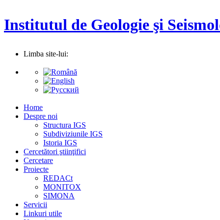
Institutul de Geologie şi Seismol
Limba site-lui:
Home
Despre noi
Structura IGS
Subdiviziunile IGS
Istoria IGS
Cercetători ştiinţifici
Cercetare
Proiecte
REDACt
MONITOX
SIMONA
Servicii
Linkuri utile