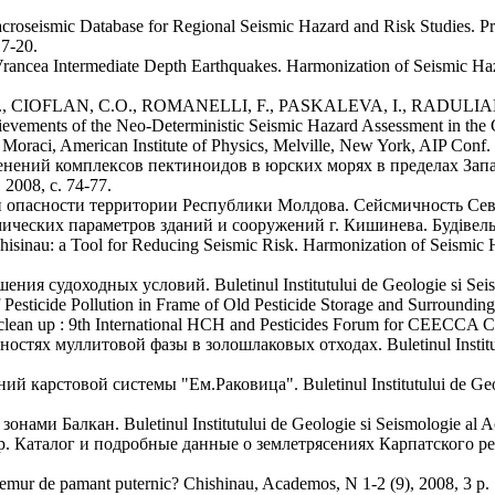
ismic Database for Regional Seismic Hazard and Risk Studies. Proc
17-20.
Vrancea Intermediate Depth Earthquakes. Harmonization of Seismic Ha
., CIOFLAN, C.O., ROMANELLI, F., PASKALEVA, I., RADULIA
s of the Neo-Deterministic Seismic Hazard Assessment in the CEI
, Moraci, American Institute of Physics, Melville, New York, AIP Conf. 
 комплексов пектиноидов в юрских морях в пределах Западн
2008, с. 74-77.
опасности территории Республики Молдова. Сейсмичность Север
ких параметров зданий и сооружений г. Кишинева. Будівельні к
nau: a Tool for Reducing Seismic Risk. Harmonization of Seismic H
судоходных условий. Buletinul Institutului de Geologie si Seismolo
e Pollution in Frame of Old Pesticide Storage and Surrounding Terr
 clean up : 9th International HCH and Pesticides Forum for CEECCA Co
литовой фазы в золошлаковых отходах. Buletinul Institutului d
товой системы "Ем.Раковица". Buletinul Institutului de Geologie 
Балкан. Buletinul Institutului de Geologie si Seismologie al Acade
алог и подробные данные о землетрясениях Карпатского реги
remur de pamant puternic? Chishinau, Academos, N 1-2 (9), 2008, 3 p.