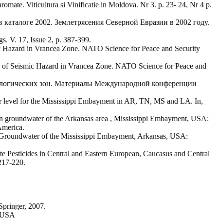
. Viticultura si Vinificatie in Moldova. Nr 3. p. 23- 24, Nr 4 p.
алоге 2002. Землетрясения Северной Евразии в 2002 году.
 V. 17, Issue 2, p. 387-399.
 Hazard in Vrancea Zone. NATO Science for Peace and Security
f Seismic Hazard in Vrancea Zone. NATO Science for Peace and
логических зон. Материалы Международной конференции
el for the Mississippi Embayment in AR, TN, MS and LA. In,
oundwater of the Arkansas area , Mississippi Embayment, USA:
America.
ndwater of the Mississippi Embayment, Arkansas, USA:
esticides in Central and Eastern European, Caucasus and Central
217-220.
Springer, 2007.
, USA