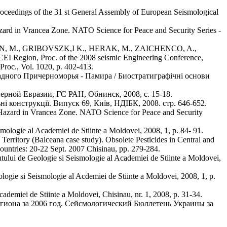
eedings of the 31 st General Assembly of European Seismological
zard in Vrancea Zone. NATO Science for Peace and Security Series -
N, M., GRIBOVSZK,I K., HERAK, M., ZAICHENCO, A.,
 Region, Proc. of the 2008 seismic Engineering Conference,
Proc., Vol. 1020, p. 402-413.
ого Причерноморья - Памира / Биостратиграфiчнi основи
ной Евразии, ГС РАН, Обнинск, 2008, с. 15-18.
онструкції. Випуск 69, Київ, НДІБК, 2008. стр. 646-652.
azard in Vrancea Zone. NATO Science for Peace and Security
gie al Academiei de Stiinte a Moldovei, 2008, 1, p. 84- 91.
itory (Balceana case study). Obsolete Pesticides in Central and
untries: 20-22 Sept. 2007 Chisinau, pp. 279-284.
e Geologie si Seismologie al Academiei de Stiinte a Moldovei,
si Seismologie al Acdemiei de Stiinte a Moldovei, 2008, 1, p.
miei de Stiinte a Moldovei, Chisinau, nr. 1, 2008, p. 31-34.
она за 2006 год. Сейсмологический Бюллетень Украины за