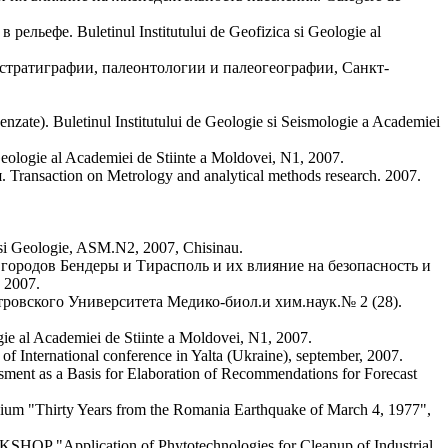
фе. Buletinul Institutului de Geofizica si Geologie al
тратиграфии, палеонтологии и палеогеографии, Санкт-
recenzate). Buletinul Institutului de Geologie si Seismologie a Academiei
logie al Academiei de Stiinte a Moldovei, N1, 2007.
nsaction on Metrology and analytical methods research. 2007.
i Geologie, ASM.N2, 2007, Chisinau.
ородов Бендеры и Тирасполь и их влияние на безопасность и
 2007.
ровского Университета Медико-биол.и хим.наук.№ 2 (28).
ogie al Academiei de Stiinte a Moldovei, N1, 2007.
f International conference in Yalta (Ukraine), september, 2007.
sment as a Basis for Elaboration of Recommendations for Forecast
posium "Thirty Years from the Romania Earthquake of March 4, 1977",
OP "Application of Phytotechnologies for Cleanup of Industrial,