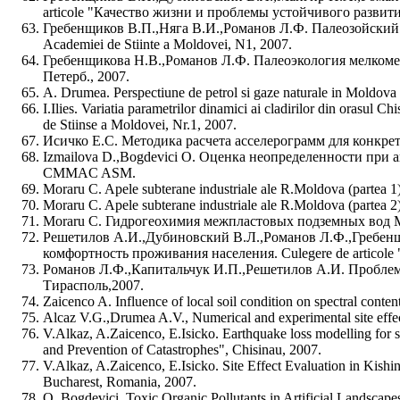
articole "Качество жизни и проблемы устойчивого развити
Гребенщиков В.П.,Няга В.И.,Романов Л.Ф. Палеозойский вул
Academiei de Stiinte a Moldovei, N1, 2007.
Гребенщикова Н.В.,Романов Л.Ф. Палеоэкология мелкоме
Петерб., 2007.
A. Drumea. Perspectiune de petrol si gaze naturale in Moldova
I.Ilies. Variatia parametrilor dinamici ai cladirilor din orasul 
de Stiinse a Moldovei, Nr.1, 2007.
Исичко Е.С. Методика расчета асселерограмм для конкретной 
Izmailova D.,Bogdevici O. Оценка неопределенности при ан
CMMAC ASM.
Moraru C. Apele subterane industriale ale R.Moldova (partea 1)
Moraru C. Apele subterane industriale ale R.Moldova (partea 2)
Moraru C. Гидрогеохимия межпластовых подземных вод Молда
Решетилов А.И.,Дубиновский В.Л.,Романов Л.Ф.,Гребенщ
комфортность проживания населения. Culegere de articol
Романов Л.Ф.,Капитальчук И.П.,Решетилов А.И. Проблем
Тирасполь,2007.
Zaicenco A. Influence of local soil condition on spectral conte
Alcaz V.G.,Drumea A.V., Numerical and experimental site effect
V.Alkaz, A.Zaicenco, E.Isicko. Earthquake loss modelling for
and Prevention of Catastrophes", Chisinau, 2007.
V.Alkaz, A.Zaicenco, E.Isicko. Site Effect Evaluation in Kish
Bucharest, Romania, 2007.
O. Bogdevici. Toxic Organic Pollutants in Artificial Lan