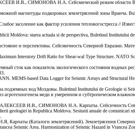
В И.В., СИМОНОВА Н.А. Сейсмический режим области Вранча
ой магнитуды подкоровых землетрясений зоны Вранча. Buletinul In
е засоление как фактор усиления тепловогостресса // Известия
blicii Moldova: starea actuala si de perspectiva, Buletinul Institutului
стояние и перспективы. Сейсмичность Северной Евразии. Мат
m Interstory Drift Ratio for Shear-wal Type Structure. NATO Scienc
ок как показатель экологического состояния водных ресурсов 
83.
-based Data Logger for Seismic Arrays and Structural Health M
емных вод Молдовы. Buletinul Institutului de Geologie si Seismolo
отехногенеза меди в умеренном и субтропическом влажном климат
КСЕЕВ И.В., СИМОНОВА Н.А. Карпаты. Сейсичность Северной
ologiei in Republica Moldova. Sesiunii anuale de comunicari stiintifi
.
паты (Каталоги землетрясений). Землетрясения Северной Евр
cea Seismic Area. Harmonization of Seismic Hazard in Vrancea Zone