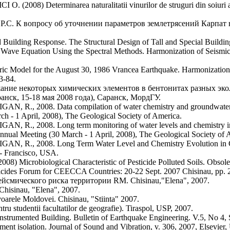
eterminarea naturalitatii vinurilor de struguri din soiuri aromate
опросу об уточнении параметров землетрясений Карпат в кат
ding Response. The Structural Design of Tall and Special Buildings.
ave Equation Using the Spectral Methods. Harmonization of Seismic
del for the August 30, 1986 Vrancea Earthquake. Harmonization o
3-84.
е некоторых химических элементов в бентонитах разных эко
нск, 15-18 мая 2008 года), Саранск, МордГУ.
2008. Data compilation of water chemistry and groundwater lev
h - 1 April, 2008), The Geological Society of America.
2008. Long term monitoring of water levels and chemistry in gr
 Annual Meeting (30 March - 1 April, 2008), The Geological Society of 
, 2008. Long Term Water Level and Chemistry Evolution in Grou
 - Francisco, USA.
iological Characteristic of Pesticide Polluted Soils. Obsolete P
sticides Forum for CEECCA Countries: 20-22 Sept. 2007 Chisinau, pp. 
смического риска территории RM. Chisinau,"Elena", 2007.
Chisinau, "Elena", 2007.
le Moldovei. Chisinau, "Stiinta" 2007.
tudentii facultatilor de geografie). Tiraspol, USP, 2007.
 Instrumented Building. Bulletin of Earthquake Engineering. V.5, No 4, 
ment isolation. Journal of Sound and Vibration, v. 306, 2007, Elsevier