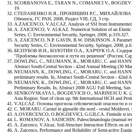
SCORBANOVA E., TARAN N., COMANICI V., BOGDEVICI O. (2008) D
19.
СТЕПАНЕНКО Н.Я., ПРОНИШИН Р.С., МИХАЙЛОВА Р.С. К в
Обнинск, ГС РАН, 2008, Раздел VIII, СД, 3 стр.
A.ZAICENCO, V.ALCAZ. Analysis of SSI from Instrumented Buil
A. ZAICENCO, V. ALKAZ. Numerical Solution of an Elastic W
Series, C: Environmental Security, Springer, 2008, p.319-327.
A. ZAICENCO, N.P. GAVIN, B.W. DISKINSON. A Parametric Mo
Security Series, C: Environmental Security, Springer, 2008, p.6
БЕЗЗУБОВ И.Н., БОЛОТИН О.А., ХАРЧУК О.А. Содержани
"Проблемы биоэкологии и пути их решения" (Россия, Сара
DOWLING, C., NEUMANN, K., MORARU, C. and HANNIGAN, R., 
Abstract South-Central Section - 42nd Annual Meeting (30 Marc
NEUMANN, K., DOWLING, C., MORARU, C. and HANNIGAN, R., 
preliminary results. In, Abstract South-Central Section - 42nd
NEUMANN, K., DOWLING, C., MORARU, C. and HANNIGAN, R.
Preliminary Results. In, Abstract 2008 AGU Fall Meeting, San
SENIKOVSKAYA I., BOGDEVICH O., MARINESCU K. (2008) Microb
Asia Region: Start of clean up: 9th International HCH and Pe
V.ALCAZ. Oсновы прогноза сейсмической опасности и сей
C. MORARU. Carstul in gipsurile din nord - vestul Moldovei. 
A.OVERCENCO, O.BOGDEVICI, G.GILCA. Fintinile si izvoare
L. ROMANOV, A. SADICHIN. Paleoclimatologia (manual rentru s
A. Zaicenco, V.Alcaz. Soil-Structure Interaction Effects on an
A. Zaicenco, Performance and Reliability of Semi-active Equip