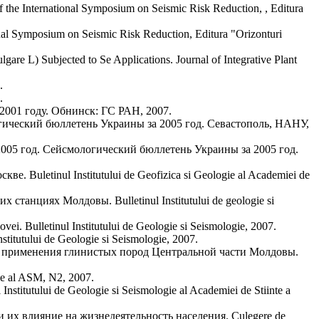
f the International Symposium on Seismic Risk Reduction, , Editura
onal Symposium on Seismic Risk Reduction, Editura "Orizonturi
gare L) Subjected to Se Applications. Journal of Integrative Plant
.
.
2001 году. Обнинск: ГС РАН, 2007.
гический бюллетень Украины за 2005 год. Севастополь, НАНУ,
2005 год. Сейсмологический бюллетень Украины за 2005 год.
uletinul Institutului de Geofizica si Geologie al Academiei de
анциях Молдовы. Bulletinul Institutului de geologie si
dovei. Bulletinul Institutului de Geologie si Seismologie, 2007.
utului de Geologie si Seismologie, 2007.
о применения глинистых пород Центральной части Молдовы.
e al ASM, N2, 2007.
utului de Geologie si Seismologie al Academiei de Stiinte a
х влияние на жизнедеятельность населения. Culegere de