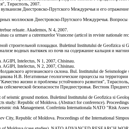
я", Тирасполь, 2007.
канизм Днестровско-Прутского Междуречья и его отражение в релье
рных моллюсков Днестровско-Прутского Междуречья. Вопросы с
 trebue reluate. Akademos, N 4, 2007.
Chisinau ca urmare a cutremurelor Vrancene (articol in reviste nationale 
строительной площадки. Buletinul Institutului de Geofizica si Geo
ализе водных вытяжек из почв на содержание кальция и магния. Tra
. AGIPI, Intelectus, N 1, 2007, Chisinau.
. AGIPI, Intelectus, N 2, 2007, Chisinau.
вского артезианского склона. Bul. Institutului de Seismologie s
икова Н.В. Негативные геологические процессы на территории г
e "Качество жизни и проблемы устойчивого развития", Тирасполь,
а сейсмической безопасности Приднестровья. Вестник Приднест
nt of seismic ground motion. Buletinul Institutului de Geofizica si Geol
s study: Republic of Moldova. (Abstract for conference). Proceedings o
 seismic risk Management. Conferinta Internationala NATO "Risk Asses
inev City, Republic of Moldova. Proceedings of the International Sim
dscapes of Moldova (case studies). NATO ADVANCED RESEARCH WORKSH