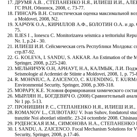
ДРУМЯ А.В. , СТЕПАНЕНКО Н.Я., ИЛИЕШ И.И., АЛЕКСЕЕ
ГС РАН, Обнинск, 2008, с. 73-77.
ГИНСАРЬ В.Н. Статистическая оценка максимальной возможн
a Moldovei, 2008, N2.
ХАРЧУК О.А., КИРИЛЛОВ А.Ф., БОЛОТИН О.А. и др. Слабо
75.
ILIES I ., Ionescu C. Monitorizarea seismica a teritoriului Repu
Nr. 1, p.24 - 30.
ИЛИЕШ И.И. Сейсмическая сеть Республики Молдова: со
стр.87-92.
G. KOLEVA, I. SANDU, S. AKKAR. An Estimation of the Maximu
Springer, 2008, p.225-240.
МЕЛЬНИЧУК О.Н, АРНАУТ, Н.А, КАЛМЫК, Л.И. Подземный ст
Seismologie al Acdemiei de Stiinte a Moldovei, 2008, 1, p. 75-
R. MOHNIUC, A. ZAICENCO, C. KUENDING, T. KURMANN. MEMS
Environmental Security, Springer, 2008, p.309-318.
МОРАРУ, К.Е. Условия формирования химического состава подз
МЫРЛЯН Н., БОГДЕВИЧ О. (2008) Сравнительный анализ агр
Nr 1 pp. 5-13.
ПРОНИШИН Р. С., СТЕПАНЕНКО Н.Я., ИЛИЕШ И.И., АЛЕ
ROMANOV L., CIUBOTARU V. Ivan Suhov, fondatorul studierii ge
tranzitie Noi abordari stiintific. 23-24 octombrie 2008. Chisinau
РУДЕНСКАЯ И.М., СИМОНОВА Н.А., СТЕПАНЕНКО Н.Я, Кар
I. SANDU, A. ZAICENCO. Focal Mechanism Solutions for Vran
Security, Springer, 2008, p.17-46.