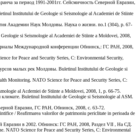
 за период 1991-2001гг. Сейсмичность Северной Евразии,
stitutului de Geologie si Seismologie al Academiei de Stiinte
 Академии Наук Молдовы. Наука о жизни. no.1 (304), p. 67-
 de Geologie si Seismologie al Academiei de Stiinte a Moldovei, 2008,
ериалы Mеждународной конференции Обнинск,: ГС РАН, 2008,
e for Peace and Security Series, C: Environmental Security,
малых рек Молдовы. Buletinul Institutului de Geologie si
onitoring. NATO Science for Peace and Security Series, C:
gie al Acdemiei de Stiinte a Moldovei, 2008, 1, p. 66-75.
е. Buletinul Institutului de Geologie si Seismologie al ASM.
 Евразии, ГС РАН, Обнинск, 2008, с. 63-72.
ce / Reafirmarea valorilor de patrimoniu periclitate in perioada de
азии в 2002. Обнинск: ГС РАН, 2008, Раздел VII , На СД.
. NATO Science for Peace and Security Series, C: Environmental