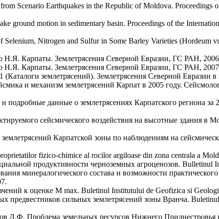
n from Scenario Earthquakes in the Republic of Moldova. Proceedings o
ake ground motion in sedimentary basin. Proceedings of the Internati
of Selenium, Nitrogen and Sulfur in Some Barley Varieties (Hordeum vul
 Н.Я. Карпаты. Землетрясения Северной Евразии, ГС РАН, 2006
 Н.Я. Карпаты. Землетрясения Северной Евразии, ГС РАН, 2007
1 (Каталоги землетрясений). Землетрясения Северной Евразии в 
смика и механизм землетрясений Карпат в 2005 году. Сейсмоло
г и подробные данные о землетрясениях Карпатского региона за 
руемого сейсмического воздействия на высотные здания в Москве. B
млетрясений Карпатской зоны по наблюдениям на сейсмических ст
oprietatilor fizico-chimice al rocilor argiloase din zona centrala a Mol
альной продуктивности черноземных агроценозов. Bulletinul Instit
вания минералогического состава и возможности практическог
07.
ий к оценке M max. Buletinul Institutului de Geofizica si Geologi
едвестников сильных землетрясений зоны Вранча. Buletinul Instit
в Л.Ф. Проблема земельных ресурсов Нижнего Приднестровья и и