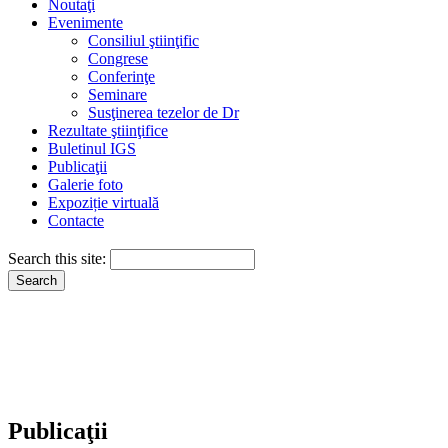
Noutaţi
Evenimente
Consiliul ştiinţific
Congrese
Conferinţe
Seminare
Susţinerea tezelor de Dr
Rezultate ştiinţifice
Buletinul IGS
Publicaţii
Galerie foto
Expoziție virtuală
Contacte
Search this site:
Publicaţii