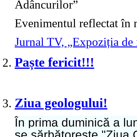
Adâncurilor”
Evenimentul reflectat în
Jurnal TV, „Expoziția de 
Paște fericit!!!
Ziua geologului!
În prima duminică a luni
se sărbătoreşte "Ziua G