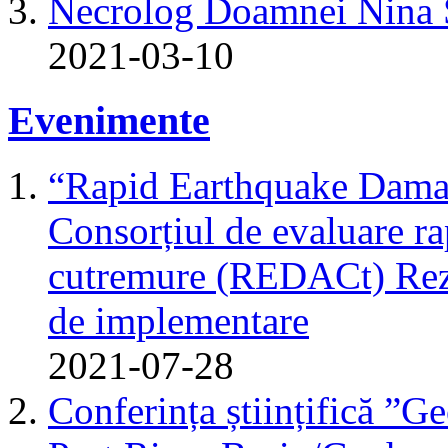
Necrolog Doamnei Nin
2021-03-10
Evenimente
“Rapid Earthquake Dama
Consorțiul de evaluare r
cutremure (REDACt) Rezu
de implementare
2021-07-28
Conferința științifică ”G