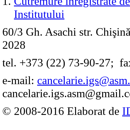
Cutremure înregistrate de 
Institutului
60/3 Gh. Asachi
str.
Chişină
2028
tel. +373 (22) 73-90-27
;
fa
e-mail:
cancelarie.igs@asm
cancelarie.igs.asm@gmail.
© 2008-2016 Elaborat de
I