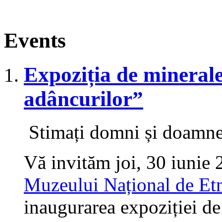
Events
Expoziția de minerale
adâncurilor”
Stimați domni și doamne
Vă invităm joi, 30 iunie 
Muzeului Național de Etno
inaugurarea expoziției de