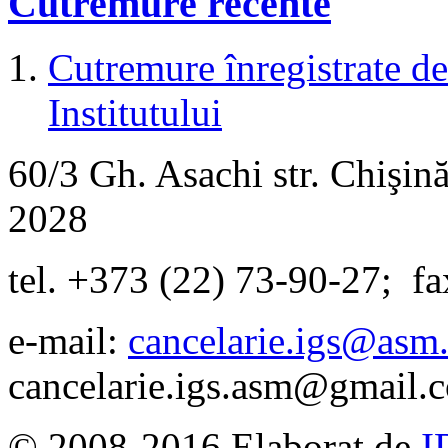
Cutremure recente
Cutremure înregistrate de 
Institutului
60/3 Gh. Asachi
str.
Chişină
2028
tel. +373 (22) 73-90-27
;
fa
e-mail:
cancelarie.igs@asm
cancelarie.igs.asm@gmail.
© 2008-2016 Elaborat de
I