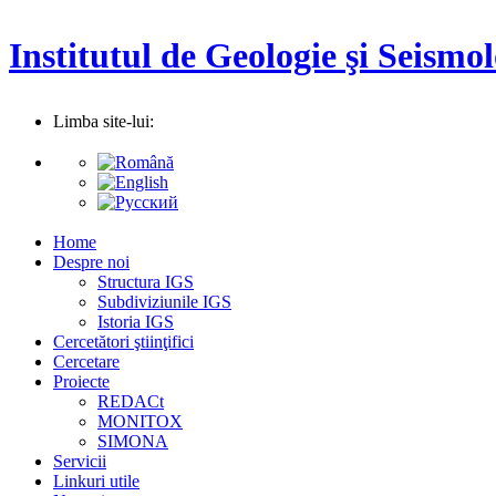
Institutul de Geologie şi Seismol
Limba site-lui:
Home
Despre noi
Structura IGS
Subdiviziunile IGS
Istoria IGS
Cercetători ştiinţifici
Cercetare
Proiecte
REDACt
MONITOX
SIMONA
Servicii
Linkuri utile