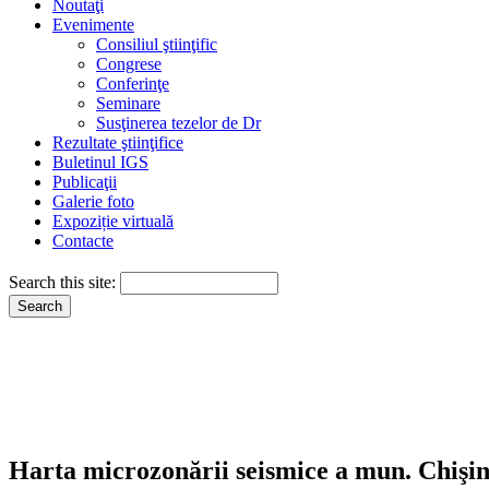
Noutaţi
Evenimente
Consiliul ştiinţific
Congrese
Conferinţe
Seminare
Susţinerea tezelor de Dr
Rezultate ştiinţifice
Buletinul IGS
Publicaţii
Galerie foto
Expoziție virtuală
Contacte
Search this site:
Harta microzonării seismice a mun. Chişi