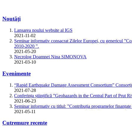
Noutăţi
Lansarea noului website al IGS
2021-11-02
Seminar informativ consacrat Zilelor Europei, cu genericul ”Con
2010-2020 ”.
2021-05-20
Necrolog Doamnei Nina SIMONOVA
2021-03-10
Evenimente
“Rapid Earthquake Damage Assessment Consortium” Consorțiul 
2021-07-28
Conferința științifică ”Geohazards in the Central Part of Prut R
2021-06-23
Seminar informativ cu titlul: ”Contribuția programelor finanțat
2021-05-11
Cutremure recente