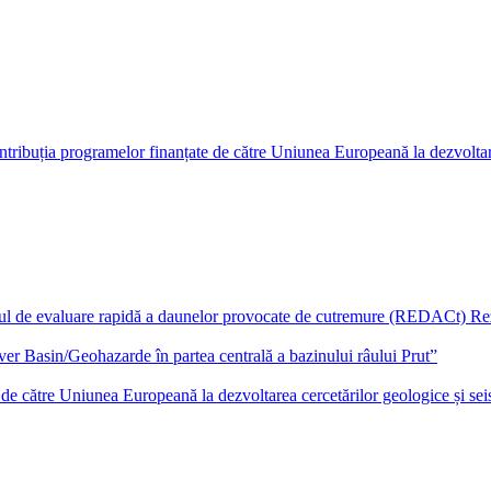
tribuția programelor finanțate de către Uniunea Europeană la dezvoltarea
de evaluare rapidă a daunelor provocate de cutremure (REDACt) Rezu
iver Basin/Geohazarde în partea centrală a bazinului râului Prut”
e de către Uniunea Europeană la dezvoltarea cercetărilor geologice și se