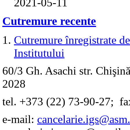
2021-05-11
Cutremure recente
Cutremure înregistrate de 
Institutului
60/3 Gh. Asachi
str.
Chişină
2028
tel. +373 (22) 73-90-27
;
fa
e-mail:
cancelarie.igs@asm