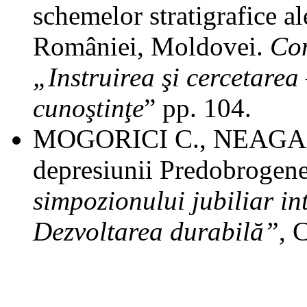
schemelor stratigrafice a
României, Moldovei.
Con
„Instruirea şi cercetarea 
cunoştinţe
” pp. 104.
MOGORICI C., NEAGA V.,
depresiunii Predobrogene
simpozionului jubiliar in
Dezvoltarea durabilă”
, 