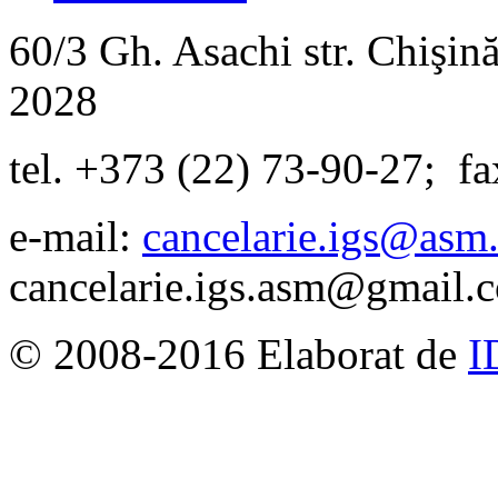
60/3 Gh. Asachi
str.
Chişină
2028
tel. +373 (22) 73-90-27
;
fa
e-mail:
cancelarie.igs@asm
cancelarie.igs.asm@gmail.
© 2008-2016 Elaborat de
I