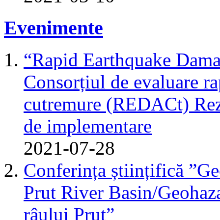
Evenimente
“Rapid Earthquake Dama
Consorțiul de evaluare r
cutremure (REDACt) Rezu
de implementare
2021-07-28
Conferința științifică ”G
Prut River Basin/Geohazar
râului Prut”