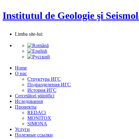
Institutul de Geologie şi Seismol
Limba site-lui:
Home
О нас
Структура ИГС
Подразделения ИГС
История ИГС
Cercetători ştiinţifici
Иследования
Проиекты
REDACt
MONITOX
SIMONA
Услуги
Полезные ссылки