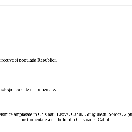
ective si populatia Republicii.
mologiei cu date instrumentale.
eismice amplasate in Chisinau, Leova, Cahul, Giurgiulesti, Soroca, 2 punct
instrumentare a cladirilor din Chisinau si Cahul.