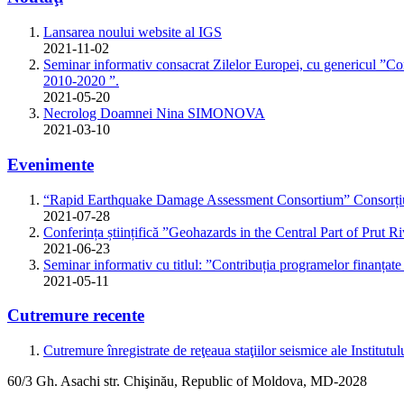
Lansarea noului website al IGS
2021-11-02
Seminar informativ consacrat Zilelor Europei, cu genericul ”Con
2010-2020 ”.
2021-05-20
Necrolog Doamnei Nina SIMONOVA
2021-03-10
Evenimente
“Rapid Earthquake Damage Assessment Consortium” Consorțiul 
2021-07-28
Conferința științifică ”Geohazards in the Central Part of Prut R
2021-06-23
Seminar informativ cu titlul: ”Contribuția programelor finanțat
2021-05-11
Cutremure recente
Cutremure înregistrate de reţeaua staţiilor seismice ale Institutul
60/3 Gh. Asachi
str.
Chişinău, Republic of Moldova, MD-2028