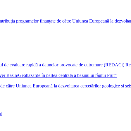
tribuția programelor finanțate de către Uniunea Europeană la dezvoltarea
de evaluare rapidă a daunelor provocate de cutremure (REDACt) Rezu
iver Basin/Geohazarde în partea centrală a bazinului râului Prut”
e de către Uniunea Europeană la dezvoltarea cercetărilor geologice și se
ui