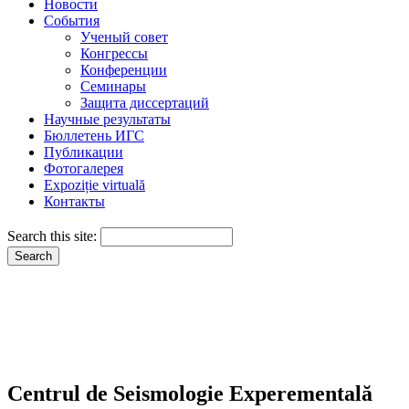
Новости
События
Ученый совет
Конгрессы
Конференции
Семинары
Защита диссертаций
Научные результаты
Бюллетень ИГС
Публикации
Фотогалерея
Expoziție virtuală
Контакты
Search this site:
Centrul de Seismologie Experementală