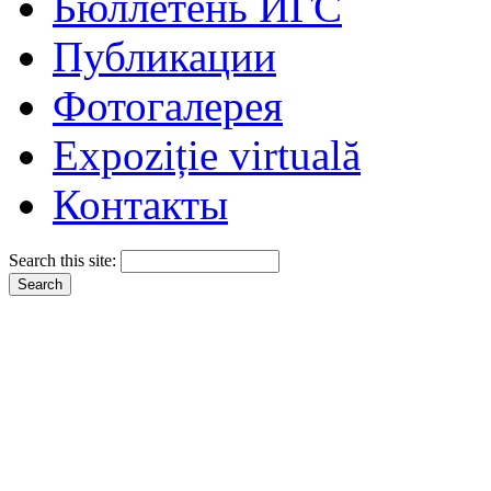
Бюллетень ИГС
Публикации
Фотогалерея
Expoziție virtuală
Контакты
Search this site: