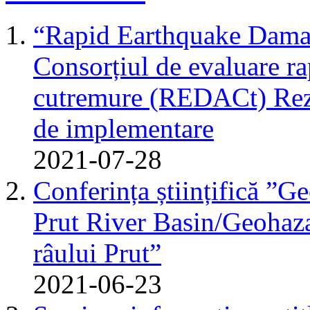
“Rapid Earthquake Dama
Consorțiul de evaluare r
cutremure (REDACt) Rezu
de implementare
2021-07-28
Conferința științifică ”G
Prut River Basin/Geohazar
râului Prut”
2021-06-23