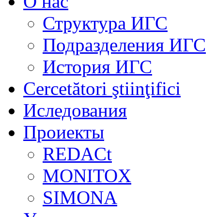
О нас
Структура ИГС
Подразделения ИГС
История ИГС
Cercetători ştiinţifici
Иследования
Проиекты
REDACt
MONITOX
SIMONA