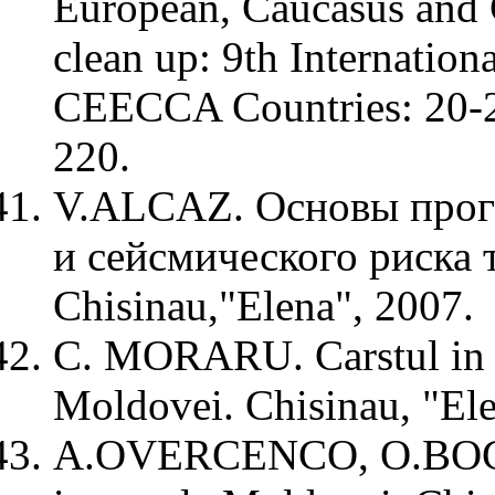
European, Caucasus and C
clean up: 9th Internatio
CEECCA Countries: 20-22
220.
V.ALCAZ. Oсновы прог
и сейсмического риска
Chisinau,"Elena", 2007.
C. MORARU. Carstul in gi
Moldovei. Chisinau, "Ele
A.OVERCENCO, O.BOGDE