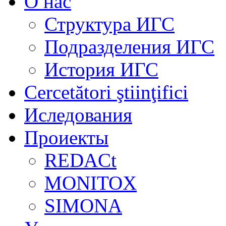
О нас
Структура ИГС
Подразделения ИГС
История ИГС
Cercetători ştiinţifici
Иследования
Проиекты
REDACt
MONITOX
SIMONA