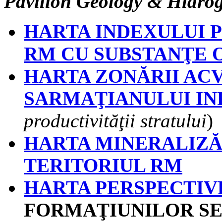
Pavilion Geology & Hidro
HARTA INDEXULUI P
RM CU SUBSTANŢE O
HARTA ZONĂRII AC
SARMAŢIANULUI IN
productivităţii stratului
)
HARTA MINERALIZĂR
TERITORIUL RM
HARTA PERSPECTIV
FORMAŢIUNILOR SE