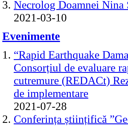
Necrolog Doamnei Nin
2021-03-10
Evenimente
“Rapid Earthquake Dama
Consorțiul de evaluare r
cutremure (REDACt) Rezu
de implementare
2021-07-28
Conferința științifică ”G