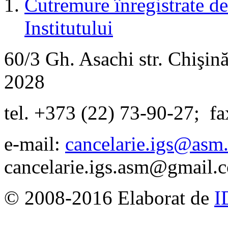
Cutremure înregistrate de 
Institutului
60/3 Gh. Asachi
str.
Chişină
2028
tel. +373 (22) 73-90-27
;
fa
e-mail:
cancelarie.igs@asm
cancelarie.igs.asm@gmail.
© 2008-2016 Elaborat de
I